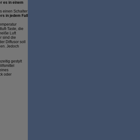
r es in einem
ls einen Schalter
rs in jedem Fall
Temperatur
uft-Taste, die
heiße Luft
r sind die
er Diffusor soll
den. Jedoch
zeitig gestylt
lfsmittel
 eines
ck oder