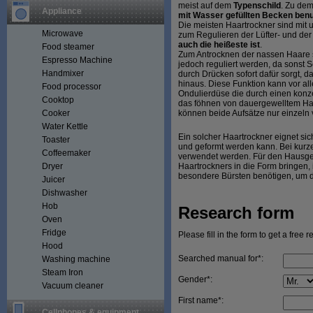
meist auf dem
Typenschild
. Zu dem
Appliance
mit Wasser gefüllten Becken ben
Die meisten Haartrockner sind mit u
Microwave
zum Regulieren der Lüfter- und der
auch die heißeste ist
.
Food steamer
Zum Antrocknen der nassen Haare so
Espresso Machine
jedoch reguliert werden, da sonst 
Handmixer
durch Drücken sofort dafür sorgt, d
hinaus. Diese Funktion kann vor al
Food processor
Ondulierdüse die durch einen konzen
Cooktop
das föhnen von dauergewelltem Haar
Cooker
können beide Aufsätze nur einzeln
Water Kettle
Ein solcher Haartrockner eignet sich
Toaster
und geformt werden kann. Bei kurze
Coffeemaker
verwendet werden. Für den Hausgebra
Dryer
Haartrockners in die Form bringen, 
besondere Bürsten benötigen, um d
Juicer
Dishwasher
Hob
Research form
Oven
Fridge
Please fill in the form to get a free 
Hood
Searched manual for*:
Washing machine
Steam Iron
Gender*:
Vacuum cleaner
First name*:
Cellphones & equipment