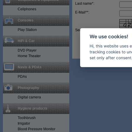
Last name*:
Cellphones
E-Mail**:
Consoles
Play Station
Secure code*:
We use cookies!
HiFi & Car
Hi, this website uses 
DVD Player
tracking cookies to un
Home Theater
set only after consent
Navis & PDAs
PDAs
Photography
Digital camera
Hygiene products
Toothbrush
Irrigator
Blood Pressure Monitor