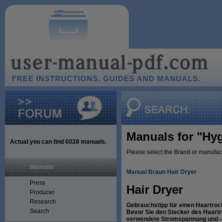
FREE INSTRUCTIONS, GUIDES AND MANUALS.
Manuals for "Hyg
Actual you can find
6028
manuals.
Please select the Brand or manufact
Manuals
Manual Braun Hair Dryer
Press
Hair Dryer
Producer
Research
Gebrauchstipp für einen Haartroc
Search
Bevor Sie den Stecker des Haartr
verwendete Stromspannung und -a