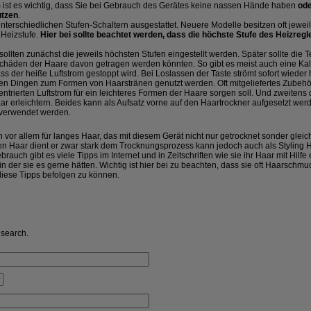
 ist es wichtig, dass Sie bei Gebrauch des Gerätes keine nassen Hände haben
ode
utzen
.
nterschiedlichen Stufen-Schaltern ausgestattet. Neuere Modelle besitzen oft jewei
 Heizstufe.
Hier bei sollte beachtet werden, dass die höchste Stufe des Heizregle
llten zunächst die jeweils höchsten Stufen eingestellt werden. Später sollte die 
Schäden der Haare davon getragen werden könnten. So gibt es meist auch eine Kaltl
ass der heiße Luftstrom gestoppt wird. Bei Loslassen der Taste strömt sofort wieder 
len Dingen zum Formen von Haarstränen genutzt werden. Oft mitgeliefertes Zubehö
trierten Luftstrom für ein leichteres Formen der Haare sorgen soll. Und zweitens d
 erleichtern. Beides kann als Aufsatz vorne auf den Haartrockner aufgesetzt wer
 verwendet werden.
 vor allem für langes Haar, das mit diesem Gerät nicht nur getrocknet sonder gleich
n Haar dient er zwar stark dem Trocknungsprozess kann jedoch auch als Styling Hi
uch gibt es viele Tipps im Internet und in Zeitschriften wie sie ihr Haar mit Hilfe
in der sie es gerne hätten. Wichtig ist hier bei zu beachten, dass sie oft Haarschmu
iese Tipps befolgen zu können.
research.